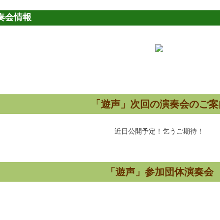
奏会情報
「遊声」次回の演奏会のご案
近日公開予定！乞うご期待！
「遊声」参加団体
演奏会