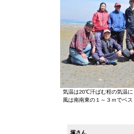
気温は20℃汗ばむ程の気温に
風は南南東の１～３ｍでベス
塚さん