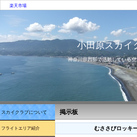
楽天市場
小田原スカイ
神奈川県西部で活動している空
掲示板
スカイクラブについて
むささびロッキ
フライトエリア紹介