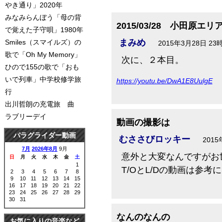
やき通り」2020年
みなみらんぼう「母の背
2015/03/28 小田原エ
で覚えた子守唄」1980年
まみめ
Smiles（スマイルズ）の
2015年3月28日 23
歌で「Oh My Memory」
次に、２本目。
ひので155の歌で「おも
いで列車」中学校修学旅
https://youtu.be/DwA1E8UulgE
行
出川哲朗の充電旅 曲
ラブリーデイ
動画の撮影は
パラグライダー動画
むささびロッキー
2015
7月
2026年8月
9月
意外と大変なんですがお
日
月
火
水
木
金
土
1
T/OとL/Dの動画は参考
2
3
4
5
6
7
8
9
10
11
12
13
14
15
16
17
18
19
20
21
22
23
24
25
26
27
28
29
30
31
なんのなんの
お気に入りの音楽など