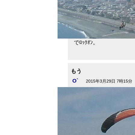
でﾛｯｸｵﾝ。
もう
O`
2015年3月29日 7時15分