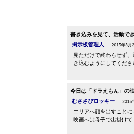
書き込みを見て、活動で
掲示板管理人
2015年3月
見ただけで終わらせず、
き込むようにしてくださ
今日は「ドラえもん」の
むささびロッキー
2015
エリアへ顔を出すことに
映画へは母子で出掛けて