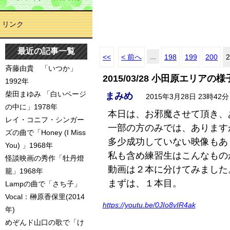
リンク
最近の記事一覧
...
<<
< 前へ
198
199
200
2
斉藤由貴 「いつか」
2015/03/28 小田原エリアの様
1992年
柴田まゆみ 「白いページ
まみめ
2015年3月28日 23時42分
の中に」1978年
本日は、お邪魔させて頂き、
レイ・コニフ・シンガー
一部の方のみでは、あります
ズの曲で「Honey (I Miss
多少成功していない映像もあ
You) 」1968年
私も含め練習生はこんなもの
怪談映画の秀作「牡丹燈
動画は２本に分けてみました
籠」1968年
まずは、１本目。
Lampの曲で「さち子」
Vocal：榊原香保里(2014
https://youtu.be/0JIo8vIR4ak
年)
めぞんド山口の歌で「け