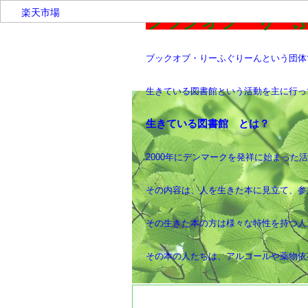
楽天市場
ブックオブ
ブックオブ・りーふぐりーんという団体
生きている図書館という活動を主に行っ
生きている図書館 とは？
2000年にデンマークを発祥に始まった
その内容は、人を生きた本に見立て、参
その生きた本の方は様々な特性を持つ人
その本の人たちは、アルコールや薬物依
社会的に立場が弱く、生き辛さを感じる