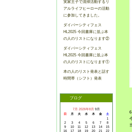
実家王子で清掃活動するリ
アルライフヒーローの活動
に参加してきました。
ダイバーシティフェス
HL2025 今回書庫に並ぶ本
の人のリストになります②
ダイバーシティフェス
HL2025 今回書庫に並ぶ本
の人のリストになります①
本の人のリスト発表と話す
時間帯（シフト）発表
ブログ
7月
2026年8月
9月
日
月
火
水
木
金
土
1
2
3
4
5
6
7
8
9
10
11
12
13
14
15
16
17
18
19
20
21
22