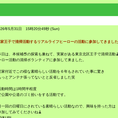
026年5月31日 15時20分49秒 (Sun)
実家王子で清掃活動するリアルライフヒーローの活動に参加してきまし
本日は、本候補📕の探索も兼ねて、実家がある東京北区王子で清掃活動
ーロー活動の清掃ボランティアに参加して来ました。
実家付近でこの様な素晴らしい活動を６年もされていた事に驚き
もっとアンテナ張ってないとと反省しました笑
活動時間は1時間半程度
で公園や公道のゴミ拾いをする活動です。
月一回の日曜日にされている素晴らしい活動なので、興味を持った方は
参加してみてくださいね🧹
団体URL