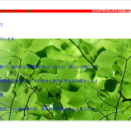
・りーふぐりーん
2010年10月2日設立
で
ています。
活動で、国内では2008年に始まったまだ、新しい活動です。
加者が読者になってその生きた本の人生を読み聞きします。
達。
存症、心の病や体の病、見た目の問題を抱える人などの
方などが比較的に多いです。