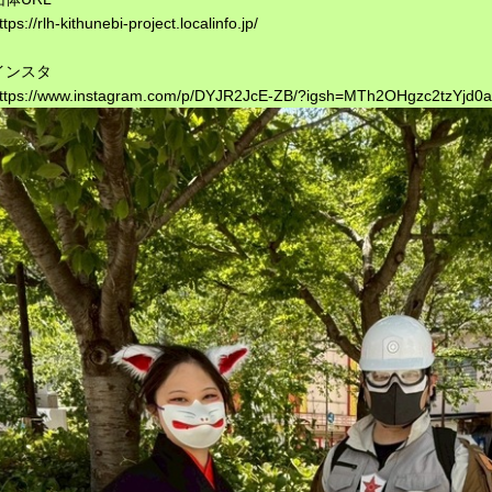
ttps://rlh-kithunebi-project.localinfo.jp/
インスタ
ttps://www.instagram.com/p/DYJR2JcE-ZB/?igsh=MTh2OHgzc2tzYjd