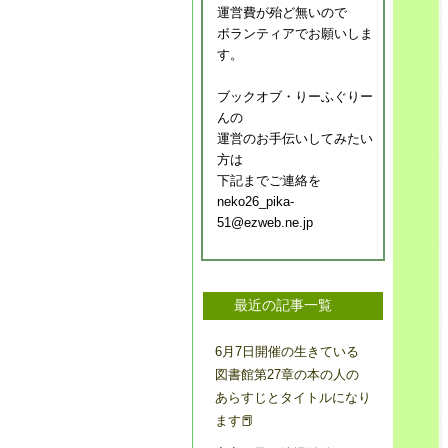
運営費が殆ど無いので
ボランティアでお願いしま
す。
ブックオブ・りーふぐりー
んの
運営のお手伝いしてみたい
方は
下記までご連絡を
neko26_pika-
51@ezweb.ne.jp
最近の記事一覧
6月7日開催の生きている
図書館第27章の本の人の
あらすじとタイトルになり
ます📕