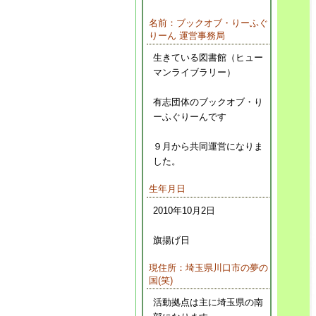
名前：ブックオブ・りーふぐ
りーん 運営事務局
生きている図書館（ヒュー
マンライブラリー）
有志団体のブックオブ・り
ーふぐりーんです
９月から共同運営になりま
した。
生年月日
2010年10月2日
旗揚げ日
現住所：埼玉県川口市の夢の
国(笑)
活動拠点は主に埼玉県の南