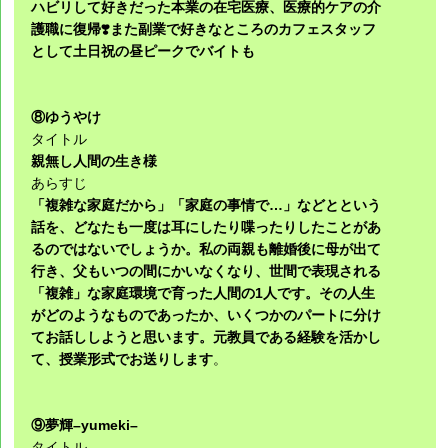
ハビリして好きだった本業の在宅医療、医療的ケアの介
護職に復帰❣️また副業で好きなところのカフェスタッフ
として土日祝の昼ピークでバイトも
⑧ゆうやけ
タイトル
親無し人間の生き様
あらすじ
「複雑な家庭だから」「家庭の事情で…」などとという
話を、どなたも一度は耳にしたり喋ったりしたことがあ
るのではないでしょうか。私の両親も離婚後に母が出て
行き、父もいつの間にかいなくなり、世間で表現される
「複雑」な家庭環境で育った人間の1人です。その人生
がどのようなものであったか、いくつかのパートに分け
てお話ししようと思います。元教員である経験を活かし
て、授業形式でお送りします
。
⑨夢輝–yumeki–
タイトル