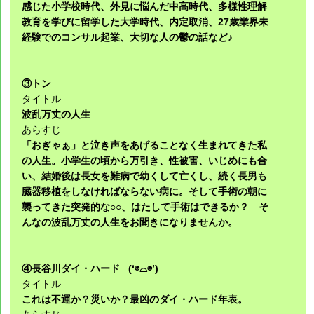
感じた小学校時代、外見に悩んだ中高時代、多様性理解
教育を学びに留学した大学時代、内定取消、27歳業界未
経験でのコンサル起業、大切な人の鬱の話など♪
③トン
タイトル
波乱万丈の人生
あらすじ
「おぎゃぁ」と泣き声をあげることなく生まれてきた私
の人生。小学生の頃から万引き、性被害、いじめにも合
い、結婚後は長女を難病で幼くして亡くし、続く長男も
臓器移植をしなければならない病に。そして手術の朝に
襲ってきた突発的な○○、はたして手術はできるか？ そ
んなの波乱万丈の人生をお聞きになりませんか。
④長谷川ダイ・ハード (⁠‘⁠◉⁠⌓⁠◉⁠’⁠)
タイトル
これは不運か？災いか？最凶のダイ・ハード年表。