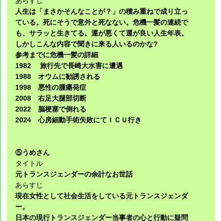
あらすじ
人生は「まさかそんなことが？」の積み重ねで成り立っ
ている。死にそうで意外と死なない。危機一髪の連続で
も、サラッと生きてる。運が悪くて運が良い人生年表。
しかしこんな内容で聞きに来る人いるのかな?
参考までに危機一髪の詳細
1982 旅行先で長崎大水害に遭遇
1988 オウムに勧誘される
1998 悪性の腫瘍発症
2008 右足大腿部切断
2022 脳梗塞で倒れる
2024 心房細動手術失敗にてＩＣＵ行き
⑤うめさん
タイトル
元トランスジェンダーの余計なお世話
あらすじ
現在女性として社会生活をしている元トランスジェンダ
ー。
日本の現行トランスジェンダー当事者の心と行動に疑問