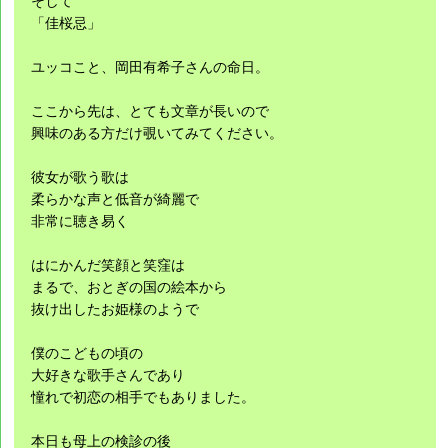
そして
「佳桜忌」
ユッコこと、岡田有希子さんの命日。
ここから先は、とても文章が長いので
興味のある方だけ覗いてみてください。
彼女が歌う歌は
柔らかな声と低音が綺麗で
非常に聴き易く
はにかんだ笑顔と笑窪は
まるで、おとぎの国の絵本から
抜け出したお姫様のようで
僕のこどもの頃の
大好きな歌手さんであり
憧れで初恋の相手でもありました。
本日も母上の検診の後