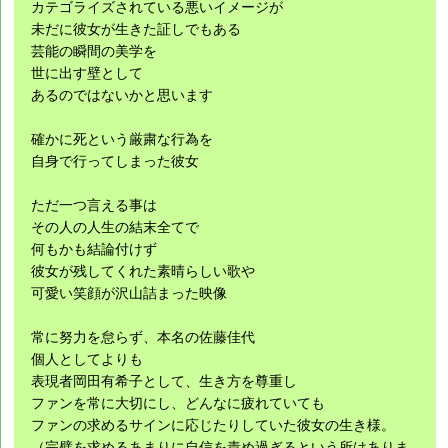
カテゴライズされている悪いイメージが
未だに彼女が生きた証しでもある
芸能の瞬間の美学を
世に出す壁として
あるのではないかと思います
確かに死という厳粛な行為を
自身で行ってしまった彼女
ただ一つ言える事は
その人の人生の結末全てで
何もかも結論付けず
彼女が残してくれた素晴らしい歌や
可愛い笑顔が沢山詰まった映像
常に努力を怠らず、本名の佐藤佳代
個人としてよりも
表現者岡田有希子として、生き方を尊重し
ファンを常に大切にし、どんなに疲れていても
ファンの求めるサインに応じたりしていた彼女の生き様。
（完璧を求めるあまりに自信を責め過ぎるという所はありま