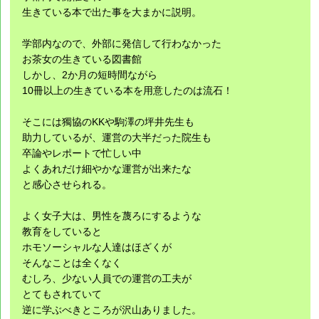
生きている本で出た事を大まかに説明。
学部内なので、外部に発信して行わなかった
お茶女の生きている図書館
しかし、2か月の短時間ながら
10冊以上の生きている本を用意したのは流石！
そこには獨協のKKや駒澤の坪井先生も
助力しているが、運営の大半だった院生も
卒論やレポートで忙しい中
よくあれだけ細やかな運営が出来たな
と感心させられる。
よく女子大は、男性を蔑ろにするような
教育をしていると
ホモソーシャルな人達はほざくが
そんなことは全くなく
むしろ、少ない人員での運営の工夫が
とてもされていて
逆に学ぶべきところが沢山ありました。