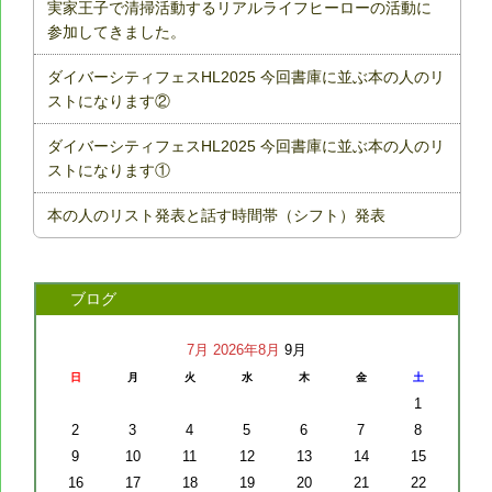
実家王子で清掃活動するリアルライフヒーローの活動に
参加してきました。
ダイバーシティフェスHL2025 今回書庫に並ぶ本の人のリ
ストになります②
ダイバーシティフェスHL2025 今回書庫に並ぶ本の人のリ
ストになります①
本の人のリスト発表と話す時間帯（シフト）発表
ブログ
7月
2026年8月
9月
日
月
火
水
木
金
土
1
2
3
4
5
6
7
8
9
10
11
12
13
14
15
16
17
18
19
20
21
22