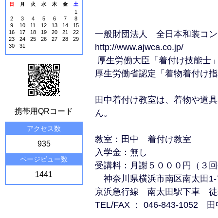
日
月
火
水
木
金
土
1
2
3
4
5
6
7
8
9
10
11
12
13
14
15
16
17
18
19
20
21
22
一般財団法人 全日本和装コン
23
24
25
26
27
28
29
http://www.ajwca.co.jp/
30
31
厚生労働大臣「着付け技能士
厚生労働省認定「着物着付け指
田中着付け教室は、着物や道具
携帯用QRコード
ん。
アクセス数
教室：田中 着付け教室
935
入学金：無し
ページビュー数
受講料：月謝５０００円（３回
1441
神奈川県横浜市南区南太田1-7
京浜急行線 南太田駅下車 徒
TEL/FAX ： 046-843-105