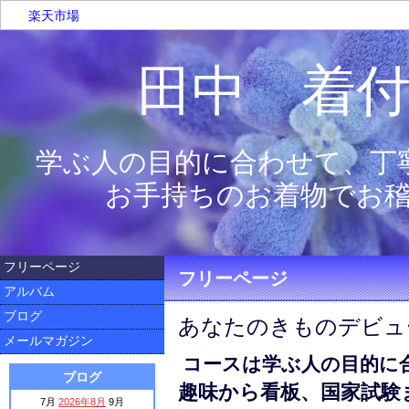
楽天市場
田中 着
学ぶ人の目的に合わせて、丁
お手持ちのお着物でお
フリーページ
フリーページ
アルバム
ブログ
あなたのきものデビュ
メールマガジン
コースは学ぶ人の目的に
ブログ
趣味から看板、国家試験
7月
2026年8月
9月