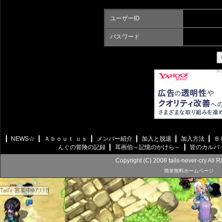
ユーザーID
パスワード
NEWS☆
Ａｂｏｕｔ ｕｓ
メンバー紹介
加入と脱退
加入方法
Ｂ
んぐの冒険の記録
耳画伯～記憶のかけら～
皆のカルパ
Copyright (C) 2008 tails-never-cry All 
簡単無料ホームページ