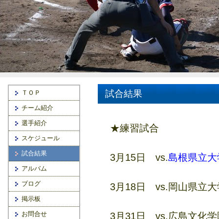
試合結果
ＴＯＰ
チーム紹介
選手紹介
★練習試合
スケジュール
試合結果
3月15日 vs.
島根県立大
アルバム
ブログ
3月18日 vs.岡山県
掲示板
お問合せ
3月31日 vs.広島文