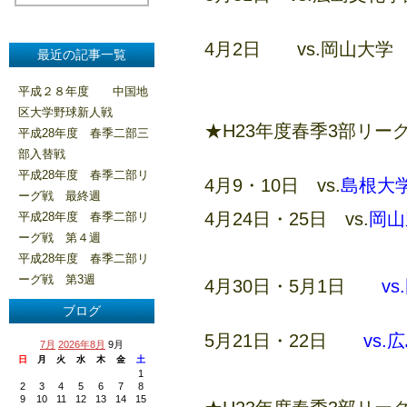
4月2日 vs.岡山大
最近の記事一覧
平成２８年度 中国地
区大学野球新人戦
★H23年度春季3部リー
平成28年度 春季二部三
部入替戦
平成28年度 春季二部リ
4月9・10日 vs.
島根大
ーグ戦 最終週
4月24日・25日 vs.
岡山
平成28年度 春季二部リ
ーグ戦 第４週
平成28年度 春季二部リ
ーグ戦 第3週
4月30日・5月1日
v
ブログ
5月21日・22日
vs
7月
2026年8月
9月
日
月
火
水
木
金
土
1
2
3
4
5
6
7
8
9
10
11
12
13
14
15