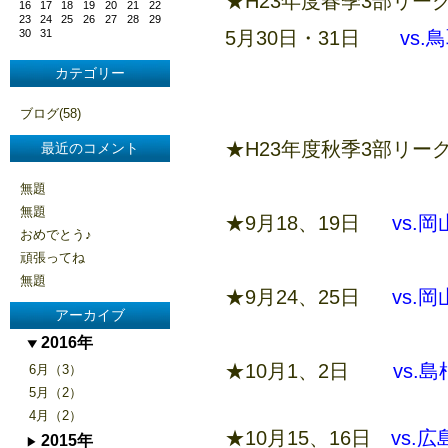
★H23年度春季3部リー
16
17
18
19
20
21
22
23
24
25
26
27
28
29
30
31
5月30日・31日
vs.
カテゴリー
ブログ(58)
★H23年度秋季3部リー
最近のコメント
無題
無題
★9月18、19日
vs.
おめでとう♪
頑張ってね
無題
★9月24、25日
vs.
アーカイブ
2016年
★10月1、2日
vs.
6月（3）
5月（2）
4月（2）
★10月15、16日
vs.
2015年