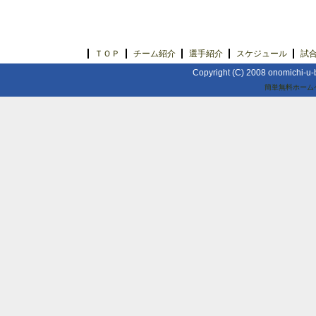
ＴＯＰ
チーム紹介
選手紹介
スケジュール
試
Copyright (C) 2008 onomichi-u-b
簡単無料ホーム