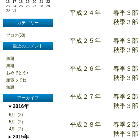
16
17
18
19
20
21
22
23
24
25
26
27
28
29
30
31
平成２４年 春季３部
秋季３部リー
カテゴリー
ブログ(58)
平成２５年 春季３部
最近のコメント
秋季３部リ
無題
無題
平成２６年 春季３部
おめでとう♪
秋季３部リーグ
頑張ってね
無題
平成２７年 春季２部
アーカイブ
秋季３部リーグ
2016年
6月（3）
5月（2）
平成２８年 春季２部
4月（2）
秋季３部リー
2015年