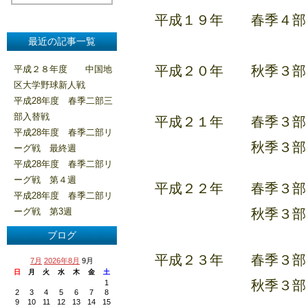
平成１９年 春季４部
最近の記事一覧
平成２０年 秋季３部
平成２８年度 中国地
区大学野球新人戦
平成28年度 春季二部三
部入替戦
平成２１年 春季３部
平成28年度 春季二部リ
秋季３部リー
ーグ戦 最終週
平成28年度 春季二部リ
ーグ戦 第４週
平成２２年 春季３部
平成28年度 春季二部リ
ーグ戦 第3週
秋季３部リー
ブログ
平成２３年 春季３部
7月
2026年8月
9月
日
月
火
水
木
金
土
秋季３部リ
1
2
3
4
5
6
7
8
9
10
11
12
13
14
15