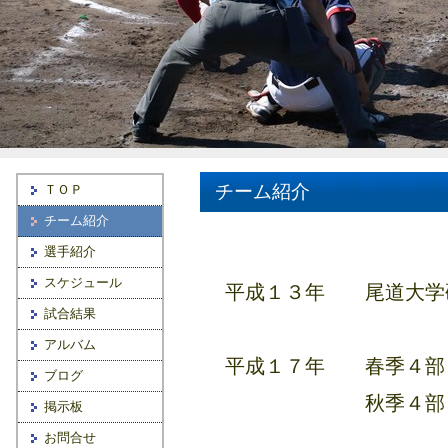
チーム紹介
ＴＯＰ
チーム紹介
選手紹介
スケジュール
平成１３年 尾道大学
試合結果
アルバム
平成１７年 春季４部
ブログ
秋季４部リー
掲示板
お問合せ