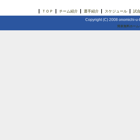
ＴＯＰ
チーム紹介
選手紹介
スケジュール
試
Copyright (C) 2008 onomichi-u-b
簡単無料ホーム