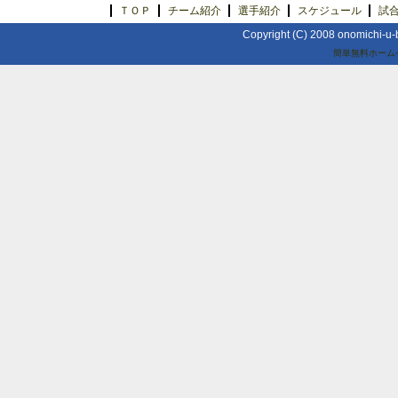
ＴＯＰ
チーム紹介
選手紹介
スケジュール
試
Copyright (C) 2008 onomichi-u-b
簡単無料ホーム