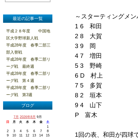
～スターティングメン
最近の記事一覧
1 6 和田
平成２８年度 中国地
2 8 大賀
区大学野球新人戦
3 9 岡
平成28年度 春季二部三
部入替戦
4 7 増田
平成28年度 春季二部リ
5 3 野崎
ーグ戦 最終週
平成28年度 春季二部リ
6 D 村上
ーグ戦 第４週
7 5 多賀
平成28年度 春季二部リ
8 2 垣本
ーグ戦 第3週
9 4 山下
ブログ
P 富木
7月
2026年8月
9月
日
月
火
水
木
金
土
1
2
3
4
5
6
7
8
1回の表、和田が四球
9
10
11
12
13
14
15