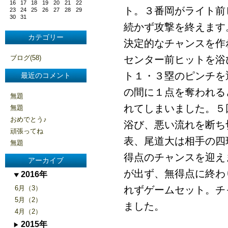
16
17
18
19
20
21
22
ト。３番岡がライト前
23
24
25
26
27
28
29
30
31
続かず攻撃を終えます
カテゴリー
決定的なチャンスを作
ブログ(58)
センター前ヒットを浴
ト１・３塁のピンチを
最近のコメント
の間に１点を奪われる
無題
れてしまいました。５
無題
おめでとう♪
浴び、悪い流れを断ち
頑張ってね
表、尾道大は相手の四
無題
得点のチャンスを迎え
アーカイブ
が出ず、無得点に終わ
2016年
6月（3）
れずゲームセット。チ
5月（2）
ました。
4月（2）
2015年