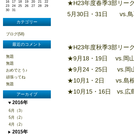
16
17
18
19
20
21
22
★H23年度春季3部リー
23
24
25
26
27
28
29
30
31
5月30日・31日 vs
カテゴリー
ブログ(58)
最近のコメント
★H23年度秋季3部リー
無題
★9月18・19日 vs
無題
★9月24・25日 vs
おめでとう♪
頑張ってね
★10月1・2日 vs
無題
★10月15・16日 v
アーカイブ
2016年
6月（3）
5月（2）
4月（2）
2015年