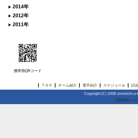
2014年
2012年
2011年
携帯用QRコード
ＴＯＰ
チーム紹介
選手紹介
スケジュール
試
Copyright (C) 2008 onomichi-u-b
簡単無料ホーム