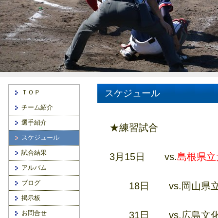
スケジュール
ＴＯＰ
チーム紹介
選手紹介
★練習試合
スケジュール
試合結果
3月15日 vs.
島根県立
アルバム
ブログ
18日 vs.岡山県
掲示板
お問合せ
31日 vs.広島文