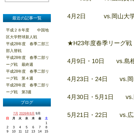
4月2日 vs.岡山
最近の記事一覧
平成２８年度 中国地
区大学野球新人戦
★H23年度春季リーグ戦
平成28年度 春季二部三
部入替戦
平成28年度 春季二部リ
4月9日・10日 vs
ーグ戦 最終週
平成28年度 春季二部リ
4月23日・24日 v
ーグ戦 第４週
平成28年度 春季二部リ
ーグ戦 第3週
4月30日・5月1日 v
ブログ
7月
2026年8月
9月
5月21日・22日 v
日
月
火
水
木
金
土
1
2
3
4
5
6
7
8
9
10
11
12
13
14
15