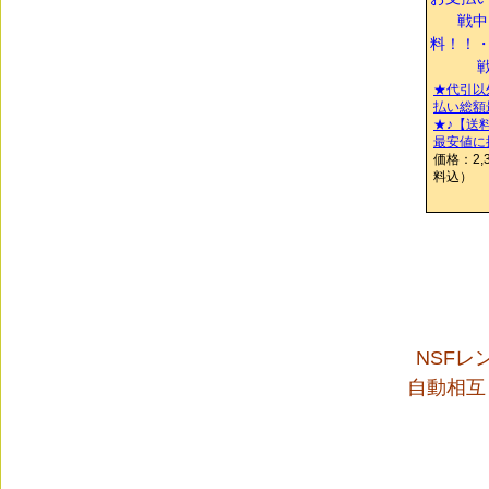
★代引以
払い総額
★♪【送
最安値に挑
価格：2,
料込）
NSFレ
自動相互リン