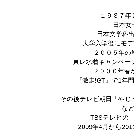
１９８７年
日本女
日本文学科
大学入学後にモ
２００５年
東レ水着キャンペー
２００６年春
『激走!GT』で1
その後テレビ朝日「やじ
な
TBSテレビの
2009年4月から20