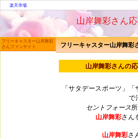
楽天市場
山岸舞彩さん応
フリーキャスター山岸舞彩
フリーキャスター山岸舞彩
さんファンサイト
山岸舞彩
さんの応
「サタデースポーツ」「
で
セントフォース
所
山岸舞彩
さん
山岸舞彩
さ